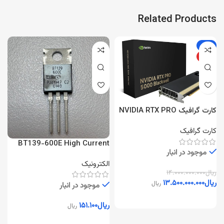
Related Products
-4%
ویژه
کارت گرافیک NVIDIA RTX PRO
5000 Blackwell 48GB
کارت گرافیک
BT139-600E High Current
شا
موجود در انبار
TRIAC
الکترونیک
ا
ریال
۱۴.۰۰۰.۰۰۰.۰۰۰
ریال
۱۳.۵۰۰.۰۰۰.۰۰۰
ریال
موجود در انبار
ریال
۱۵۱.۱۰۰
ریال
ر