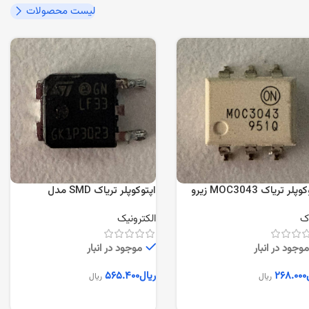
لیست محصولات
اپتوکوپلر تریاک MOC3043 زیرو
اپتوکوپلر تریاک SMD مدل
س
GKP3023
اک
الکترونیک
موجود در انبار
موجود در انبار
۲۶۸.۰۰۰
ریال
۵۶۵.۴۰۰
ریال
ریال
زودن به سبد خرید
افزودن به سبد خرید