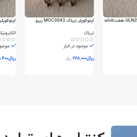
اپتوکوپلر تریاک MOC3043 زیرو
کراس
KP3023
تریاک
الکترونیک
موجود در انبار
موجود 
ریال
۲۶۸.۰۰۰
ریال
.۴۰۰
ریال
افزودن به سبد خرید
افزودن 