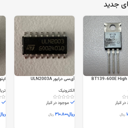
ای جدید
BT139-600E High 
آی‌سی درایور ULN2003A
هفت‌کاناله
کرا
الکترونیک
تری
ر انبار
موجود در انبار
۱
ریال
۳۱۰.۸۰۰
ریال
ریال
ریال
ه سبد خرید
افزودن به سبد خرید
اف