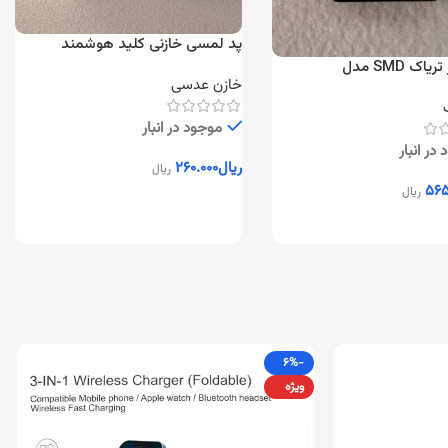
پد لمسی خازنی کلید هوشمند
اپتوکوپلر تریاک SMD مدل
خازن عدسی
G
موجود در انبار
در انبار
ریال
۲۶۰.۰۰۰
ریال
۵۶۵
ریال
افزودن به سبد خرید
به سبد خرید
-۶%
ویژه