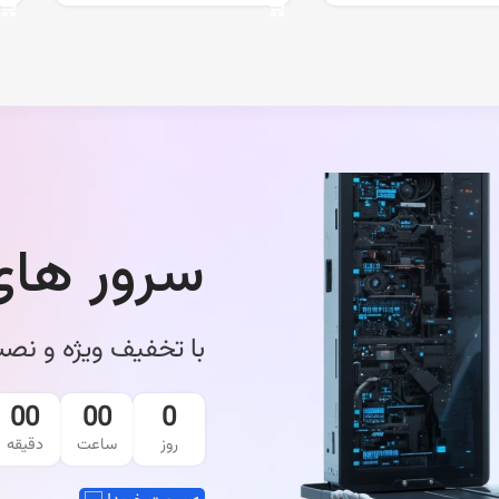
سرور ها
با تخفیف ویژه و 
00
00
0
روز
ساعت
دقیقه