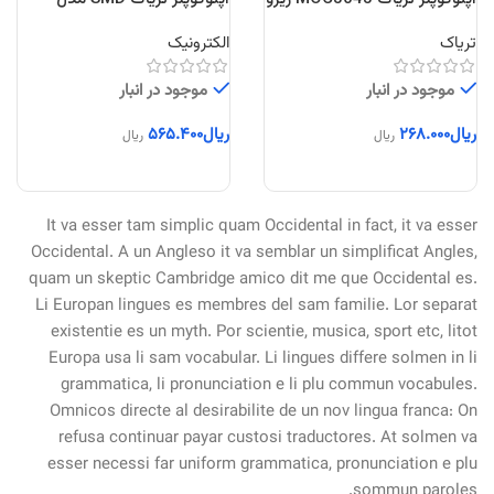
کراس
GKP3023
تریاک
الکترونیک
موجود در انبار
موجود در انبار
ریال
۲۶۸.۰۰۰
ریال
۵۶۵.۴۰۰
ریال
ریال
It va esser tam simplic quam Occidental in fact, it va esser
Occidental. A un Angleso it va semblar un simplificat Angles,
quam un skeptic Cambridge amico dit me que Occidental es.
Li Europan lingues es membres del sam familie. Lor separat
existentie es un myth. Por scientie, musica, sport etc, litot
Europa usa li sam vocabular. Li lingues differe solmen in li
grammatica, li pronunciation e li plu commun vocabules.
Omnicos directe al desirabilite de un nov lingua franca: On
refusa continuar payar custosi traductores. At solmen va
esser necessi far uniform grammatica, pronunciation e plu
sommun paroles.