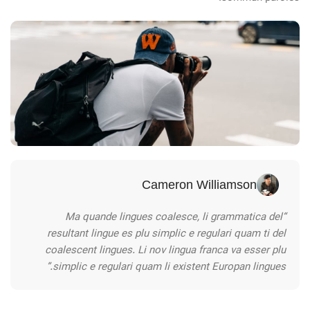
Cameron Williamson
“Ma quande lingues coalesce, li grammatica del
resultant lingue es plu simplic e regulari quam ti del
coalescent lingues. Li nov lingua franca va esser plu
simplic e regulari quam li existent Europan lingues.”