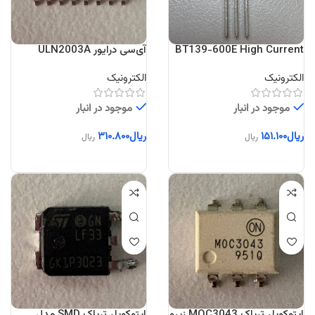
BT139-600E High Current
آی‌سی درایور ULN2003A
TRIAC
هفت‌کاناله
الکترونیک
الکترونیک
موجود در انبار
موجود در انبار
ریال
۱۵۱.۱۰۰
ریال
۳۱۰.۸۰۰
ریال
ریال
اپتوکوپلر تریاک MOC3043 زیرو
اپتوکوپلر تریاک SMD مدل