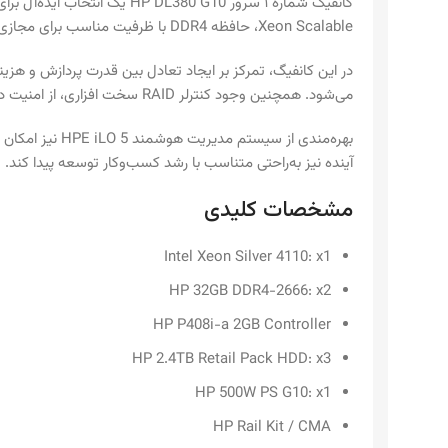
Xeon Scalable، حافظه DDR4 با ظرفیت مناسب برای مجازی‌ سازی و ذخیره‌ سازی پرسرعت SAS یا SSD ارائه می‌شود که پاسخگوی نیازهای پردازشی روزمره تا بارهای کاری نیمه‌ سنگین است.
در این کانفیگ، تمرکز بر ایجاد تعادل بین قدرت پردازش و هزی
می‌شود. همچنین وجود کنترلر RAID سخت‌ افزاری، از امنیت داده‌ها و پایداری اطلاعات اطمینان حاصل می‌کند.
بهره‌مندی از س
آینده نیز به‌راحتی متناسب با رشد کسب‌وکار توسعه پیدا کند.
مشخصات کلیدی
Intel Xeon Silver 4110: x1
HP 32GB DDR4-2666: x2
HP P408i-a 2GB Controller
HP 2.4TB Retail Pack HDD: x3
HP 500W PS G10: x1
HP Rail Kit / CMA