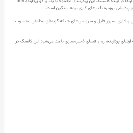
کانفیگ شماره ۱ سرور HP DL380 G10 یک انتخاب ایده‌آل برای شرکت‌ها و سازمان‌هایی است که به دنبال عملکرد پایدار، امنیت بالا و قابلیت ارتقا در آینده هستند. این پیکربندی معمولا با یک یا دو پردازنده Intel
ی مالی و اداری، سرور فایل و سرویس‌های شبکه گزینه‌ای مطمئن محسوب
احی ماژولار و قابلیت ارتقای پردازنده، رم و فضای ذخیره‌سازی باعث می‌شود این کانفیگ در