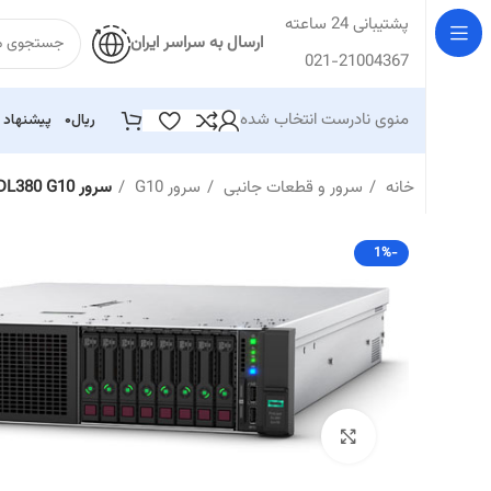
پشتیبانی 24 ساعته
ارسال به سراسر ایران
021-21004367
منوی نادرست انتخاب شده
ریال
۰
پیشنهاد 
خانه
سرور و قطعات جانبی
سرور G10
سرور HP DL380 G10 – کانفیگ شماره ۱
-1%
بزرگنمایی تصویر