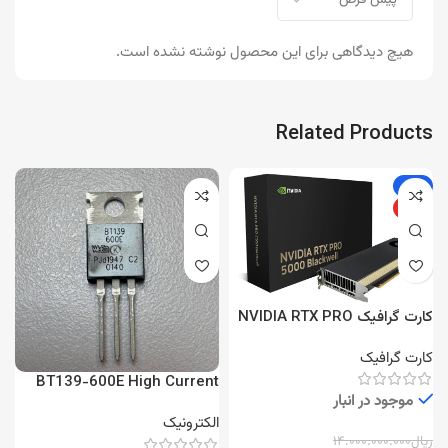
هیچ دیدگاهی برای این محصول نوشته نشده است.
Related Products
-4%
ویژه
کارت گرافیک NVIDIA RTX PRO
5000 Blackwell 48GB
کارت گرافیک
BT139-600E High Current
شا
موجود در انبار
TRIAC
الکترونیک
ا
ریال
۱۴.۰۰۰.۰۰۰.۰۰۰