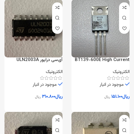
BT139-600E High Current
آی‌سی درایور ULN2003A
TRIAC
هفت‌کاناله
الکترونیک
الکترونیک
موجود در انبار
موجود در انبار
ریال
۱۵۱.۱۰۰
ریال
۳۱۰.۸۰۰
ریال
ریال