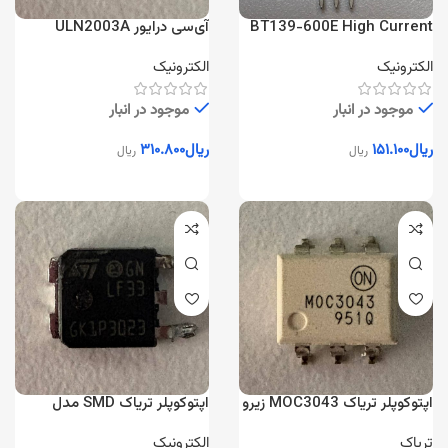
BT139-600E High Current
آی‌سی درایور ULN2003A
TRIAC
هفت‌کاناله
الکترونیک
الکترونیک
موجود در انبار
موجود در انبار
ریال
۱۵۱.۱۰۰
ریال
۳۱۰.۸۰۰
ریال
ریال
اپتوکوپلر تریاک MOC3043 زیرو
اپتوکوپلر تریاک SMD مدل
کراس
GKP3023
تریاک
الکترونیک