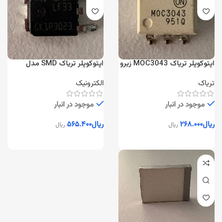
اپتوکوپلر تریاک MOC3043 زیرو
اپتوکوپلر تریاک SMD مدل
کراس
GKP3023
تریاک
الکترونیک
موجود در انبار
موجود در انبار
ریال
۲۶۸.۰۰۰
ریال
۵۶۵.۴۰۰
ریال
ریال