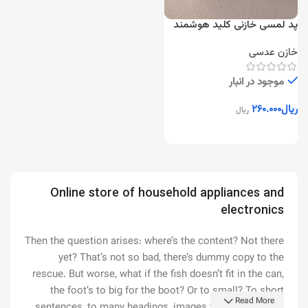
پد لمسی خازنی کلید هوشمند
خازن عدسی
موجود در انبار
ریال
۲۶۰.۰۰۰
ریال
Online store of household appliances and
electronics
Then the question arises: where’s the content? Not there
yet? That’s not so bad, there’s dummy copy to the
rescue. But worse, what if the fish doesn’t fit in the can,
the foot’s to big for the boot? Or to small? To short
Read More
sentences, to many headings, images too large for the