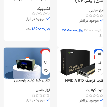
شارژر وایرلس ۳ کاره
– ماژولار
الکترونیک
ابزار جانبی
موجود در انبار
موجود در انبار
ریال
۱.۹۵۰.۰۰۰
ریال
ریال
۲۵.۵۰۰.۰۰۰
ریال
۲۷.۰۰۰.۰۰۰
ریال
-۴%
ویژه
ویژه
کنترلر خط تولید پارسیس
کارت گرافیک NVIDIA RTX
PRO 5000 Blackwell 48GB
ابزار جانبی
کارت گرافیک
موجود در انبار
موجود در انبار