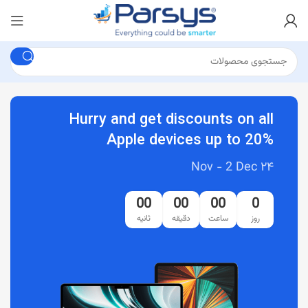
Hurry and get discounts on all
Apple devices up to 20%
۲۴ Nov - 2 Dec
00
00
00
0
روز
ساعت
دقیقه
ثانیه